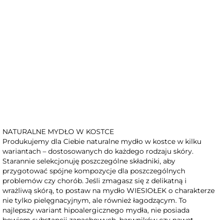
Niedostępny
MYDŁO WIESIOŁEK
NATURALNE MYDŁO W KOSTCE
Produkujemy dla Ciebie naturalne mydło w kostce w kilku
wariantach – dostosowanych do każdego rodzaju skóry.
Starannie selekcjonuję poszczególne składniki, aby
przygotować spójne kompozycje dla poszczególnych
problemów czy chorób. Jeśli zmagasz się z delikatną i
wrażliwą skórą, to postaw na mydło WIESIOŁEK o charakterze
nie tylko pielęgnacyjnym, ale również łagodzącym. To
najlepszy wariant hipoalergicznego mydła, nie posiada
bowiem substancji zapachowych, barwników czy nawet