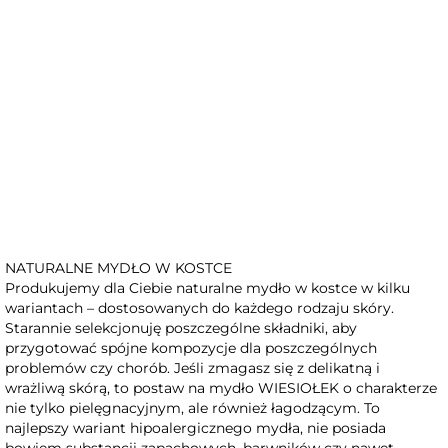
Niedostępny
MYDŁO WIESIOŁEK
NATURALNE MYDŁO W KOSTCE
Produkujemy dla Ciebie naturalne mydło w kostce w kilku
wariantach – dostosowanych do każdego rodzaju skóry.
Starannie selekcjonuję poszczególne składniki, aby
przygotować spójne kompozycje dla poszczególnych
problemów czy chorób. Jeśli zmagasz się z delikatną i
wrażliwą skórą, to postaw na mydło WIESIOŁEK o charakterze
nie tylko pielęgnacyjnym, ale również łagodzącym. To
najlepszy wariant hipoalergicznego mydła, nie posiada
bowiem substancji zapachowych, barwników czy nawet