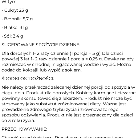
W tym:
- Cukry: 23 g
• Błonnik: 5,7 g
• Białko: 31 g
• Sól: 3,4 g
SUGEROWANE SPOŻYCIE DZIENNE:
Dla dorosłych 1- 2 razy dziennie (1 porcja = 5 g) Dla dzieci
powyżej 3 lat 1- 2 razy dziennie 1 porcja = 0,25 g. Dawkę należy
rozmieszać w chłodnej, niegazowanej wodzie i wypić. Można
dodać do koktajli lub wypić z sokiem.
ŚRODKI OSTROŻNOŚCI:
Nie należy przekraczać zalecanej dziennej porcji do spożycia w
ciągu dnia. Produkt dla dorosłych. Kobiety karmiące i ciężarne
powinny skonsultować się z lekarzem. Produkt nie może być
stosowany jako substytut zróżnicowanej diety. Ważne jest
prowadzenie zdrowego trybu życia i zrównoważonego
sposobu odżywiania. Produkt nie jest przeznaczony dla dzieci
do 3 roku życia.
PRZECHOWYWANIE:
Chronić przed światłem. Przechowywać w temperaturze