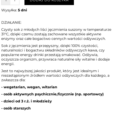
W KOSZYKU :)
Wysyłka:
5 dni
DZIAŁANIE:
Czysty sok z młodych liści jęczmienia suszony w temperaturze
31°C, dzięki czemu zostają zachowane wszystkie aktywne
enzymy oraz całe bogactwo cennych wartości odżywczych.
Sok z jęczmienia jest przepyszny, dzięki 100% czystości,
naturalności i bogactwu składników odżywczych kawa, czy
popularne energy drinki przestają smakować. Odżywia,
oczyszcza organizm, przywraca naturalne siły witalne i dodaje
energii.
Jest to najwyższej jakości produkt, który jest idealnym i
niezastąpionym źródłem wartości odżywczych dla każdego, a
zwłaszcza dla:
- wegetarian, wegan, witarian
- osób aktywnych psychicznie,fizycznie (np. sportowcy)
- dzieci od 3 r.ż. i młodzieży
- osób starszych