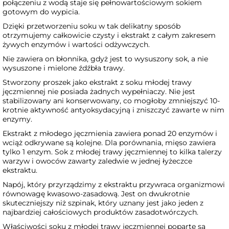
połączeniu z wodą staje się pełnowartościowym sokiem
gotowym do wypicia.
Dzięki przetworzeniu soku w tak delikatny sposób
otrzymujemy całkowicie czysty i ekstrakt z całym zakresem
żywych enzymów i wartości odżywczych.
Nie zawiera on błonnika, gdyż jest to wysuszony sok, a nie
wysuszone i mielone źdźbła trawy.
Stworzony proszek jako ekstrakt z soku młodej trawy
jęczmiennej nie posiada żadnych wypełniaczy. Nie jest
stabilizowany ani konserwowany, co mogłoby zmniejszyć 10-
krotnie aktywność antyoksydacyjną i zniszczyć zawarte w nim
enzymy.
Ekstrakt z młodego jęczmienia zawiera ponad 20 enzymów i
wciąż odkrywane są kolejne. Dla porównania, mięso zawiera
tylko 1 enzym. Sok z młodej trawy jęczmiennej to kilka talerzy
warzyw i owoców zawarty zaledwie w jednej łyżeczce
ekstraktu.
Napój, który przyrządzimy z ekstraktu przywraca organizmowi
równowagę kwasowo-zasadową. Jest on dwukrotnie
skuteczniejszy niż szpinak, który uznany jest jako jeden z
najbardziej całościowych produktów zasadotwórczych.
Właściwości soku z młodej trawy jęczmiennej poparte są