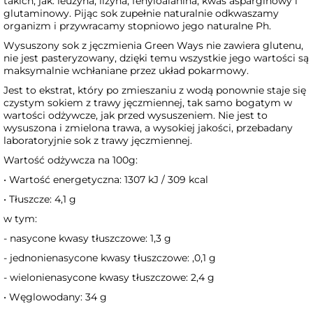
takich, jak: leuzyna, lizyna, fenyloalanina, kwas asparginowy i
glutaminowy. Pijąc sok zupełnie naturalnie odkwaszamy
organizm i przywracamy stopniowo jego naturalne Ph.
Wysuszony sok z jęczmienia Green Ways nie zawiera glutenu,
nie jest pasteryzowany, dzięki temu wszystkie jego wartości są
maksymalnie wchłaniane przez układ pokarmowy.
Jest to ekstrat, który po zmieszaniu z wodą ponownie staje się
czystym sokiem z trawy jęczmiennej, tak samo bogatym w
wartości odżywcze, jak przed wysuszeniem. Nie jest to
wysuszona i zmielona trawa, a wysokiej jakości, przebadany
laboratoryjnie sok z trawy jęczmiennej.
Wartość odżywcza na 100g:
• Wartość energetyczna: 1307 kJ / 309 kcal
• Tłuszcze: 4,1 g
w tym:
- nasycone kwasy tłuszczowe: 1,3 g
- jednonienasycone kwasy tłuszczowe: ,0,1 g
- wielonienasycone kwasy tłuszczowe: 2,4 g
• Węglowodany: 34 g