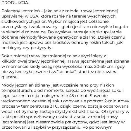
PRODUKCJA:
Polecany jęczmień – jako sok z młodej trawy jęczmiennej
uprawianej w USA, która rośnie na terenie wyschniętych,
słodkowodnych jezior. Wybór miejsca jest dokładnie
przemyślany i zaplanowany - gleba jest tam niezwykle bogata
w składniki mineralne. Do wysiewu stosuje się skrupulatnie
dobrane niemodyfikowane genetycznie ziarno. Dzięki czemu
możliwa jest uprawa bez środków ochrony roślin takich, jak
herbicydy czy pestycydy.
Sok z młodej trawy jęczmiennej to sok wyciśnięty z
kilkudniowej trawy jęczmiennej. Trawa jęczmienna jest ścinana
w momencie kiedy osiągnęła wysokość max. 20-30 cm i gdy
nie wytworzyła jeszcze tzw.”kolanka”, stąd też nie zawiera
glutenu.
Młody jęczmień ścinany jest wcześnie rano przy niskich
temperaturach, a od momentu ścięcia do wyciśnięcia soku i
jego suszenia mija maksymalnie 45 minut. Suszenie
wytłoczonego wcześniej soku odbywa się poprzez 2-minutowy
proces w temperaturze 31 C, dzięki czemu zostaje odparowana
woda i otrzymany zostaje czysty ekstrakt z soku. Otrzymany w
taki sposób sproszkowany ekstrakt z soku z młodej trawy
jęczmiennej jest niesamowicie praktyczny, gdyż jest łatwy w
przechowaniu i szybki w przyrządzeniu. Po ponownym