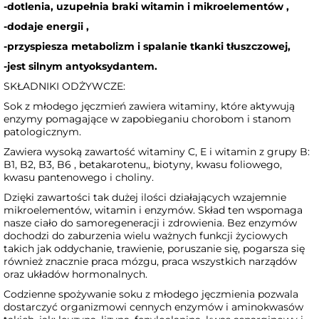
-dotlenia, uzupełnia braki witamin i mikroelementów ,
-dodaje energii ,
-przyspiesza metabolizm i spalanie tkanki tłuszczowej,
-jest silnym antyoksydantem.
SKŁADNIKI ODŻYWCZE:
Sok z młodego jęczmień zawiera witaminy, które aktywują
enzymy pomagające w zapobieganiu chorobom i stanom
patologicznym.
Zawiera wysoką zawartość witaminy C, E i witamin z grupy B:
B1, B2, B3, B6 , betakarotenu,, biotyny, kwasu foliowego,
kwasu pantenowego i choliny.
Dzięki zawartości tak dużej ilości działających wzajemnie
mikroelementów, witamin i enzymów. Skład ten wspomaga
nasze ciało do samoregeneracji i zdrowienia. Bez enzymów
dochodzi do zaburzenia wielu ważnych funkcji życiowych
takich jak oddychanie, trawienie, poruszanie się, pogarsza się
również znacznie praca mózgu, praca wszystkich narządów
oraz układów hormonalnych.
Codzienne spożywanie soku z młodego jęczmienia pozwala
dostarczyć organizmowi cennych enzymów i aminokwasów