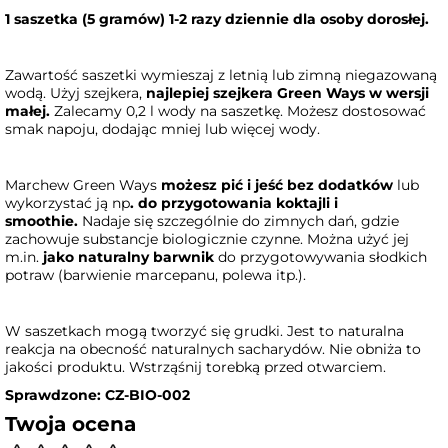
1 saszetka (5 gramów) 1-2 razy dziennie dla osoby dorosłej.
Zawartość saszetki wymieszaj z letnią lub zimną niegazowaną
wodą. Użyj szejkera,
najlepiej szejkera Green Ways w wersji
małej.
Zalecamy 0,2 l wody na saszetkę. Możesz dostosować
smak napoju, dodając mniej lub więcej wody.
Marchew Green Ways
możesz pić i jeść bez dodatków
lub
wykorzystać ją np
. do przygotowania koktajli i
smoothie.
Nadaje się szczególnie do zimnych dań, gdzie
zachowuje substancje biologicznie czynne. Można użyć jej
m.in.
jako naturalny barwnik
do przygotowywania słodkich
potraw (barwienie marcepanu, polewa itp.).
W saszetkach mogą tworzyć się grudki. Jest to naturalna
reakcja na obecność naturalnych sacharydów. Nie obniża to
jakości produktu. Wstrząśnij torebką przed otwarciem.
Sprawdzone: CZ-BIO-002
Twoja ocena