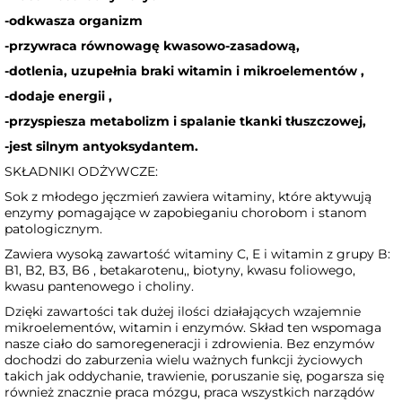
-odkwasza organizm
-przywraca równowagę kwasowo-zasadową,
-dotlenia, uzupełnia braki witamin i mikroelementów ,
-dodaje energii ,
-przyspiesza metabolizm i spalanie tkanki tłuszczowej,
-jest silnym antyoksydantem.
SKŁADNIKI ODŻYWCZE:
Sok z młodego jęczmień zawiera witaminy, które aktywują
enzymy pomagające w zapobieganiu chorobom i stanom
patologicznym.
Zawiera wysoką zawartość witaminy C, E i witamin z grupy B:
B1, B2, B3, B6 , betakarotenu,, biotyny, kwasu foliowego,
kwasu pantenowego i choliny.
Dzięki zawartości tak dużej ilości działających wzajemnie
mikroelementów, witamin i enzymów. Skład ten wspomaga
nasze ciało do samoregeneracji i zdrowienia. Bez enzymów
dochodzi do zaburzenia wielu ważnych funkcji życiowych
takich jak oddychanie, trawienie, poruszanie się, pogarsza się
również znacznie praca mózgu, praca wszystkich narządów