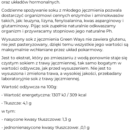
oraz układów hormonalnych.
Codzienne spożywanie soku z młodego jęczmienia pozwala
dostarczyć organizmowi cennych enzymów i aminokwasów
takich, jak: leuzyna, lizyna, fenyloalanina, kwas asparginowy i
glutaminowy. Pijąc sok zupełnie naturalnie odkwaszamy
organizm i przywracamy stopniowo jego naturalne Ph.
Wysuszony sok z jęczmienia Green Ways nie zawiera glutenu,
nie jest pasteryzowany, dzięki temu wszystkie jego wartości są
maksymalnie wchłaniane przez układ pokarmowy.
Jest to ekstrat, który po zmieszaniu z wodą ponownie staje się
czystym sokiem z trawy jęczmiennej, tak samo bogatym w
wartości odżywcze, jak przed wysuszeniem. Nie jest to
wysuszona i zmielona trawa, a wysokiej jakości, przebadany
laboratoryjnie sok z trawy jęczmiennej.
Wartość odżywcza na 100g:
• Wartość energetyczna: 1307 kJ / 309 kcal
• Tłuszcze: 4,1 g
w tym:
- nasycone kwasy tłuszczowe: 1,3 g
- jednonienasycone kwasy tłuszczowe: ,0,1 g