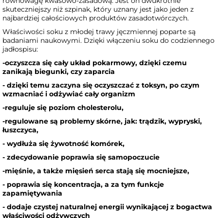
równowagę kwasowo-zasadową. Jest on dwukrotnie
skuteczniejszy niż szpinak, który uznany jest jako jeden z
najbardziej całościowych produktów zasadotwórczych.
Właściwości soku z młodej trawy jęczmiennej poparte są
badaniami naukowymi. Dzięki włączeniu soku do codziennego
jadłospisu:
-oczyszcza się cały układ pokarmowy, dzięki czemu
zanikają biegunki, czy zaparcia
- dzięki temu zaczyna się oczyszczać z toksyn, po czym
wzmacniać i odżywiać cały organizm
-reguluje się poziom cholesterolu,
-regulowane są problemy skórne, jak: trądzik, wypryski,
łuszczyca,
- wydłuża się żywotność komórek,
- zdecydowanie poprawia się samopoczucie
-mięśnie, a także mięsień serca stają się mocniejsze,
- poprawia się koncentracja, a za tym funkcje
zapamiętywania
- dodaje czystej naturalnej energii wynikającej z bogactwa
właściwości odżywczych