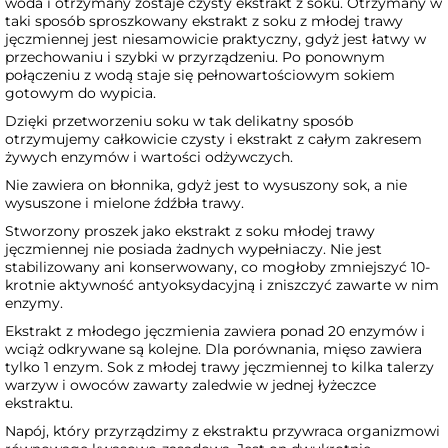
woda i otrzymany zostaje czysty ekstrakt z soku. Otrzymany w
taki sposób sproszkowany ekstrakt z soku z młodej trawy
jęczmiennej jest niesamowicie praktyczny, gdyż jest łatwy w
przechowaniu i szybki w przyrządzeniu. Po ponownym
połączeniu z wodą staje się pełnowartościowym sokiem
gotowym do wypicia.
Dzięki przetworzeniu soku w tak delikatny sposób
otrzymujemy całkowicie czysty i ekstrakt z całym zakresem
żywych enzymów i wartości odżywczych.
Nie zawiera on błonnika, gdyż jest to wysuszony sok, a nie
wysuszone i mielone źdźbła trawy.
Stworzony proszek jako ekstrakt z soku młodej trawy
jęczmiennej nie posiada żadnych wypełniaczy. Nie jest
stabilizowany ani konserwowany, co mogłoby zmniejszyć 10-
krotnie aktywność antyoksydacyjną i zniszczyć zawarte w nim
enzymy.
Ekstrakt z młodego jęczmienia zawiera ponad 20 enzymów i
wciąż odkrywane są kolejne. Dla porównania, mięso zawiera
tylko 1 enzym. Sok z młodej trawy jęczmiennej to kilka talerzy
warzyw i owoców zawarty zaledwie w jednej łyżeczce
ekstraktu.
Napój, który przyrządzimy z ekstraktu przywraca organizmowi