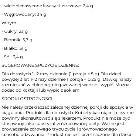
- wielonienasycone kwasy tłuszczowe: 2,4 g
• Węglowodany: 34 g
W tym:
- Cukry: 23 g
• Błonnik: 5,7 g
• Białko: 31 g
• Sól: 3,4 g
SUGEROWANE SPOŻYCIE DZIENNE:
Dla dorosłych 1- 2 razy dziennie (1 porcja = 5 g) Dla dzieci
powyżej 3 lat 1- 2 razy dziennie 1 porcja = 0,25 g. Dawkę należy
rozmieszać w chłodnej, niegazowanej wodzie i wypić. Można
dodać do koktajli lub wypić z sokiem.
ŚRODKI OSTROŻNOŚCI:
Nie należy przekraczać zalecanej dziennej porcji do spożycia w
ciągu dnia. Produkt dla dorosłych. Kobiety karmiące i ciężarne
powinny skonsultować się z lekarzem. Produkt nie może być
stosowany jako substytut zróżnicowanej diety. Ważne jest
prowadzenie zdrowego trybu życia i zrównoważonego
sposobu odżywiania. Produkt nie jest przeznaczony dla dzieci