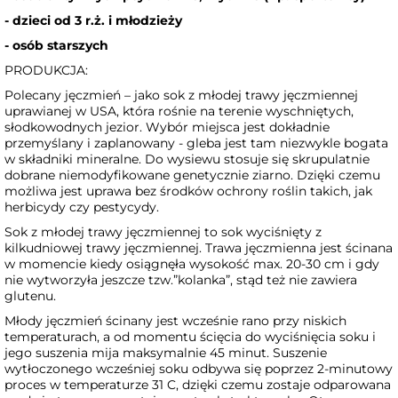
- dzieci od 3 r.ż. i młodzieży
- osób starszych
PRODUKCJA:
Polecany jęczmień – jako sok z młodej trawy jęczmiennej
uprawianej w USA, która rośnie na terenie wyschniętych,
słodkowodnych jezior. Wybór miejsca jest dokładnie
przemyślany i zaplanowany - gleba jest tam niezwykle bogata
w składniki mineralne. Do wysiewu stosuje się skrupulatnie
dobrane niemodyfikowane genetycznie ziarno. Dzięki czemu
możliwa jest uprawa bez środków ochrony roślin takich, jak
herbicydy czy pestycydy.
Sok z młodej trawy jęczmiennej to sok wyciśnięty z
kilkudniowej trawy jęczmiennej. Trawa jęczmienna jest ścinana
w momencie kiedy osiągnęła wysokość max. 20-30 cm i gdy
nie wytworzyła jeszcze tzw.”kolanka”, stąd też nie zawiera
glutenu.
Młody jęczmień ścinany jest wcześnie rano przy niskich
temperaturach, a od momentu ścięcia do wyciśnięcia soku i
jego suszenia mija maksymalnie 45 minut. Suszenie
wytłoczonego wcześniej soku odbywa się poprzez 2-minutowy
proces w temperaturze 31 C, dzięki czemu zostaje odparowana