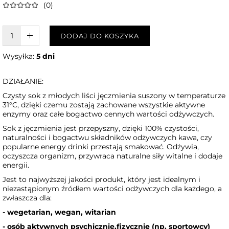
(0)
W KOSZYKU :)
DODAJ DO KOSZYKA
Wysyłka:
5 dni
DZIAŁANIE:
Czysty sok z młodych liści jęczmienia suszony w temperaturze
31°C, dzięki czemu zostają zachowane wszystkie aktywne
enzymy oraz całe bogactwo cennych wartości odżywczych.
Sok z jęczmienia jest przepyszny, dzięki 100% czystości,
naturalności i bogactwu składników odżywczych kawa, czy
popularne energy drinki przestają smakować. Odżywia,
oczyszcza organizm, przywraca naturalne siły witalne i dodaje
energii.
Jest to najwyższej jakości produkt, który jest idealnym i
niezastąpionym źródłem wartości odżywczych dla każdego, a
zwłaszcza dla:
- wegetarian, wegan, witarian
- osób aktywnych psychicznie,fizycznie (np. sportowcy)