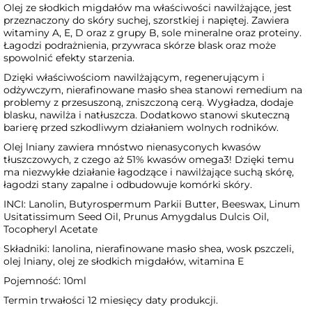
Olej ze słodkich migdałów ma właściwości nawilżające, jest
przeznaczony do skóry suchej, szorstkiej i napiętej. Zawiera
witaminy A, E, D oraz z grupy B, sole mineralne oraz proteiny.
Łagodzi podrażnienia, przywraca skórze blask oraz może
spowolnić efekty starzenia.
Dzięki właściwościom nawilżającym, regenerującym i
odżywczym, nierafinowane masło shea stanowi remedium na
problemy z przesuszoną, zniszczoną cerą. Wygładza, dodaje
blasku, nawilża i natłuszcza. Dodatkowo stanowi skuteczną
barierę przed szkodliwym działaniem wolnych rodników.
Olej lniany zawiera mnóstwo nienasyconych kwasów
tłuszczowych, z czego aż 51% kwasów omega3! Dzięki temu
ma niezwykłe działanie łagodzące i nawilżające suchą skórę,
łagodzi stany zapalne i odbudowuje komórki skóry.
INCI: Lanolin, Butyrospermum Parkii Butter, Beeswax, Linum
Usitatissimum Seed Oil, Prunus Amygdalus Dulcis Oil,
Tocopheryl Acetate
Składniki: lanolina, nierafinowane masło shea, wosk pszczeli,
olej lniany, olej ze słodkich migdałów, witamina E
Pojemność: 10ml
Termin trwałości 12 miesięcy daty produkcji.