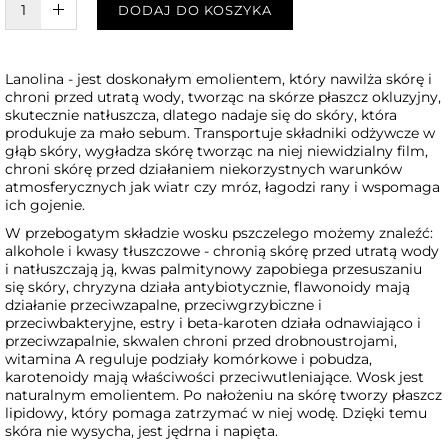
W KOSZYKU :)
DODAJ DO KOSZYKA
Lanolina - jest doskonałym emolientem, który nawilża skórę i
chroni przed utratą wody, tworząc na skórze płaszcz okluzyjny,
skutecznie natłuszcza, dlatego nadaje się do skóry, która
produkuje za mało sebum. Transportuje składniki odżywcze w
głąb skóry, wygładza skórę tworząc na niej niewidzialny film,
chroni skórę przed działaniem niekorzystnych warunków
atmosferycznych jak wiatr czy mróz, łagodzi rany i wspomaga
ich gojenie.
W przebogatym składzie wosku pszczelego możemy znaleźć:
alkohole i kwasy tłuszczowe - chronią skórę przed utratą wody
i natłuszczają ją, kwas palmitynowy zapobiega przesuszaniu
się skóry, chryzyna działa antybiotycznie, flawonoidy mają
działanie przeciwzapalne, przeciwgrzybiczne i
przeciwbakteryjne, estry i beta-karoten działa odnawiająco i
przeciwzapalnie, skwalen chroni przed drobnoustrojami,
witamina A reguluje podziały komórkowe i pobudza,
karotenoidy mają właściwości przeciwutleniające. Wosk jest
naturalnym emolientem. Po nałożeniu na skórę tworzy płaszcz
lipidowy, który pomaga zatrzymać w niej wodę. Dzięki temu
skóra nie wysycha, jest jędrna i napięta.