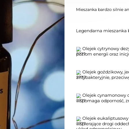
Mieszanka bardzo silnie a
Legendarna mieszanka ba
 Olejek cytrynowy dez
poziom energii oraz inic
 Olejek goździkowy, je
antybakteryjnie, przeci
 Olejek cynamonowy dz
wspomaga odporność, zmn
 Olejek eukaliptusowy
wspierające drogi oddec
układ odpornościowy.