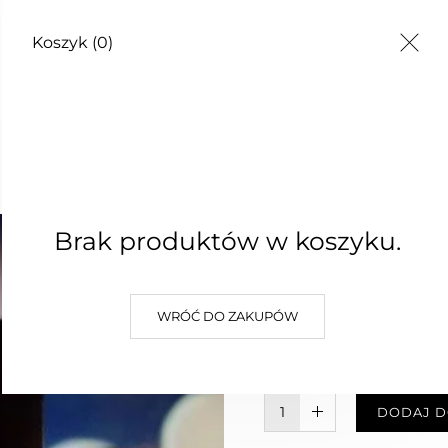
Koszyk
(0)
Koszyk
0
E MARKI
us
Olejek a
Brak produktów w koszyku.
35,00 zł
WRÓĆ DO ZAKUPÓW
Najniższa cena z 30 dni: 35,00 z
(0)
W KOSZYKU :)
DODAJ D