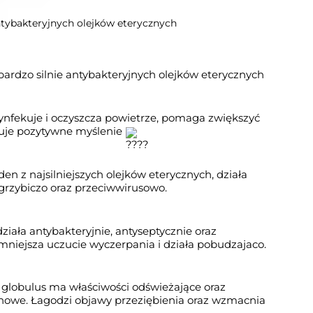
ntybakteryjnych olejków eterycznych
rdzo silnie antybakteryjnych olejków eterycznych
ynfekuje i oczyszcza powietrze, pomaga zwiększyć 
juje pozytywne myślenie 
den z najsilniejszych olejków eterycznych, działa 
wgrzybiczo oraz przeciwwirusowo.
iała antybakteryjnie, antyseptycznie oraz 
iejsza uczucie wyczerpania i działa pobudzajaco.
 globulus ma właściwości odświeżające oraz 
howe. Łagodzi objawy przeziębienia oraz wzmacnia 