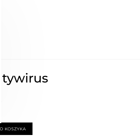
ntywirus
ł
O KOSZYKA