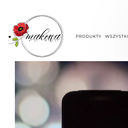
PRODUKTY
WSZYSTKI
WSZYSTKIE MARKI
MAKOWA
Olejek antywir