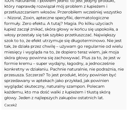
100% naturalnie. I powiem jedno: to jest jedyny produkt,
który naprawdę rozwiązał mój problem z łupieżem i
przetłuszczaniem włosów. Przerobiłem wcześniej wszystko
– Nizoral, Zoxin, apteczne specyfiki, dermatologiczne
formuły. Zero efektu. A tutaj? Magia. Po kilku użyciach
łupież zaczął znikać, skóra głowy w końcu się uspokoiła, a
włosy przestały się tak szybko przetłuszczać. Największy
szok to to, że efekt utrzymuje się długoterminowo. Nie jest
tak, że działa przez chwilę – używam go regularnie od wielu
miesięcy i wygląda na to, że dopiero teraz wiem, jak moja
skóra głowy powinna się zachowywać. Plus za to, że jest w
formie kremu – super wydajny, łagodny, a jednocześnie
konkretny w działaniu. Pachnie naturalnie, nie podrażnia, nie
przesusza. Szczerze? To jest produkt, który powinien być
sprzedawany w aptekach jako przykład, jak powinien
wyglądać skuteczny, naturalny szampon. Polecam
każdemu, kto ma dość walki z łupieżem i tłustą skórą
głowy. Jeden z najlepszych zakupów ostatnich lat.
Cacek2