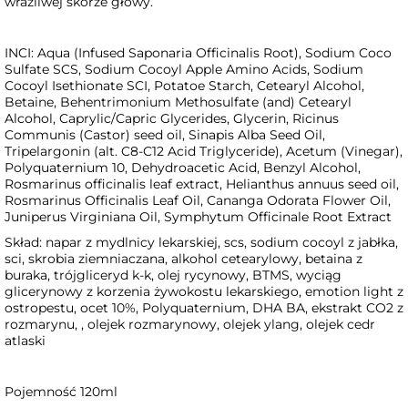
wrażliwej skórze głowy.
INCI: Aqua (Infused Saponaria Officinalis Root), Sodium Coco
Sulfate SCS, Sodium Cocoyl Apple Amino Acids, Sodium
Cocoyl Isethionate SCI, Potatoe Starch, Cetearyl Alcohol,
Betaine, Behentrimonium Methosulfate (and) Cetearyl
Alcohol, Caprylic/Capric Glycerides, Glycerin, Ricinus
Communis (Castor) seed oil, Sinapis Alba Seed Oil,
Tripelargonin (alt. C8-C12 Acid Triglyceride), Acetum (Vinegar),
Polyquaternium 10, Dehydroacetic Acid, Benzyl Alcohol,
Rosmarinus officinalis leaf extract, Helianthus annuus seed oil,
Rosmarinus Officinalis Leaf Oil, Cananga Odorata Flower Oil,
Juniperus Virginiana Oil, Symphytum Officinale Root Extract
Skład: napar z mydlnicy lekarskiej, scs, sodium cocoyl z jabłka,
sci, skrobia ziemniaczana, alkohol cetearylowy, betaina z
buraka, trójgliceryd k-k, olej rycynowy, BTMS, wyciąg
glicerynowy z korzenia żywokostu lekarskiego, emotion light z
ostropestu, ocet 10%, Polyquaternium, DHA BA, ekstrakt CO2 z
rozmarynu, , olejek rozmarynowy, olejek ylang, olejek cedr
atlaski
Pojemność 120ml