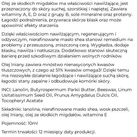
Olej ze słodkich migdałów ma właściwości nawilżające, jest
przeznaczony do skóry suchej, szorstkiej i napiętej. Zawiera
witaminy A, E, D oraz z grupy B, sole mineralne oraz proteiny.
Łagodzi podrażnienia, przywraca skórze blask oraz może
spowolnić efekty starzenia.
Dzięki właściwościom nawilżającym, regenerującym i
odżywczym, nierafinowane masło shea stanowi remedium na
problemy z przesuszoną, zniszczoną cerą. Wygładza, dodaje
blasku, nawilża i natłuszcza. Dodatkowo stanowi skuteczną
barierę przed szkodliwym działaniem wolnych rodników.
Olej lniany zawiera mnóstwo nienasyconych kwasów
tłuszczowych, z czego aż 51% kwasów omega3! Dzięki temu
ma niezwykłe działanie łagodzące i nawilżające suchą skórę,
łagodzi stany zapalne i odbudowuje komórki skóry.
INCI: Lanolin, Butyrospermum Parkii Butter, Beeswax, Linum
Usitatissimum Seed Oil, Prunus Amygdalus Dulcis Oil,
Tocopheryl Acetate
Składniki: lanolina, nierafinowane masło shea, wosk pszczeli,
olej lniany, olej ze słodkich migdałów, witamina E
Pojemność: 10ml
Termin trwałości 12 miesięcy daty produkcji.