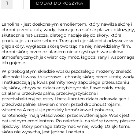
W KOSZYKU :)
DODAJ DO KOSZYKA
Lanolina - jest doskonałym emolientem, który nawilża skórę i
chroni przed utratą wody, tworząc na skórze płaszcz okluzyjny,
skutecznie natłuszcza, dlatego nadaje się do skóry, która
produkuje za mało sebum. Transportuje składniki odżywcze w
głąb skóry, wygładza skórę tworząc na niej niewidzialny film,
chroni skórę przed działaniem niekorzystnych warunków
atmosferycznych jak wiatr czy mróz, łagodzi rany i wspomaga
ich gojenie.
W przebogatym składzie wosku pszczelego możemy znaleźć:
alkohole i kwasy tłuszczowe - chronią skórę przed utratą wody
i natłuszczają ją, kwas palmitynowy zapobiega przesuszaniu
się skóry, chryzyna działa antybiotycznie, flawonoidy mają
działanie przeciwzapalne, przeciwgrzybiczne i
przeciwbakteryjne, estry i beta-karoten działa odnawiająco i
przeciwzapalnie, skwalen chroni przed drobnoustrojami,
witamina A reguluje podziały komórkowe i pobudza,
karotenoidy mają właściwości przeciwutleniające. Wosk jest
naturalnym emolientem. Po nałożeniu na skórę tworzy płaszcz
lipidowy, który pomaga zatrzymać w niej wodę. Dzięki temu
skóra nie wysycha, jest jędrna i napięta.