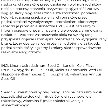
beta karoten olej rokitnikowy stymuluje proces regeneracji
naskórka, chroni skórę przed działaniem wolnych rodników,
opóźnia procesy starzenia, przywraca sprężystość i zdrowy
wygląd skóry, wygładza i zmniejsza szorstkość, poprawia
koloryt, rozjaśnia przebarwienia, chroni skórę przed
podrażnieniami wywoływanymi promieniami słonecznymi
(absorbuje promienie słoneczne UVB) – jest naturalnym
filtrem przeciwsłonecznym, stymuluje proces ziarninowania
naskórka – wczesne zastosowanie oleju na świeżą ranę
przyspiesza gojenie i zmniejsza pozostającą po wygojeniu rany
bliznę. Leczy oparzenia, odmrożenia i odleżyny oraz łagodzi
podrażnienia skóry, egzemy i zmiany skórne spowodowane
reakcjami alergicznymi.
INCI: Linum Usitatissimum Seed Oil, Lanolin, Cera Flava,
Prunus Amygdalus Dulcius Oil, Ricinus Communis Seed Oil,
Hippophae Rhamnoides Oil, Tocopherol, Helianthus Annuus
Seed Oil
Składniki: nierafinowany olej lniany, lanolina, naturalny wosk
pszczeli, olej ze słodkich migdałów, olej rycynowy, olej
rokitnikowy, witamina E (miks tokoferoli w oleju
słonecznikowym)