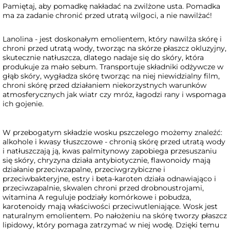
Pamiętaj, aby pomadkę nakładać na zwilżone usta. Pomadka
ma za zadanie chronić przed utratą wilgoci, a nie nawilżać!
Lanolina - jest doskonałym emolientem, który nawilża skórę i
chroni przed utratą wody, tworząc na skórze płaszcz okluzyjny,
skutecznie natłuszcza, dlatego nadaje się do skóry, która
produkuje za mało sebum. Transportuje składniki odżywcze w
głąb skóry, wygładza skórę tworząc na niej niewidzialny film,
chroni skórę przed działaniem niekorzystnych warunków
atmosferycznych jak wiatr czy mróz, łagodzi rany i wspomaga
ich gojenie.
W przebogatym składzie wosku pszczelego możemy znaleźć:
alkohole i kwasy tłuszczowe - chronią skórę przed utratą wody
i natłuszczają ją, kwas palmitynowy zapobiega przesuszaniu
się skóry, chryzyna działa antybiotycznie, flawonoidy mają
działanie przeciwzapalne, przeciwgrzybiczne i
przeciwbakteryjne, estry i beta-karoten działa odnawiająco i
przeciwzapalnie, skwalen chroni przed drobnoustrojami,
witamina A reguluje podziały komórkowe i pobudza,
karotenoidy mają właściwości przeciwutleniające. Wosk jest
naturalnym emolientem. Po nałożeniu na skórę tworzy płaszcz
lipidowy, który pomaga zatrzymać w niej wodę. Dzięki temu