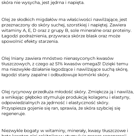
skóra nie wysycha, jest jędrna i napięta.
Olej ze słodkich migdałów ma właściwości nawilżające, jest
przeznaczony do skóry suchej, szorstkiej i napiętej. Zawiera
witaminy A, E, D oraz z grupy B, sole mineralne oraz proteiny.
Łagodzi podrażnienia, przywraca skórze blask oraz może
spowolnić efekty starzenia.
Olej lniany zawiera mnóstwo nienasyconych kwasów
tłuszczowych, z czego aż 51% kwasów omega3! Dzięki temu
ma niezwykłe działanie łagodzące i nawilżające suchą skórę,
łagodzi stany zapalne i odbudowuje komórki skóry.
Olej rycynowy przedłuża młodość skóry. Zmiękcza ją i nawilża,
a wnikając głęboko stymuluje produkcję kolagenu i elastyny,
odpowiedzialnych za jędrność i elastyczność skóry.
Przyspiesza gojenie się ran, sprawia, że skóra szybciej się
regeneruje.
Niezwykle bogaty w witaminy, minerały, kwasy tłuszczowe i